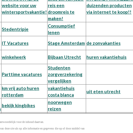
website voor uw
reis een
duizenden producten
wintersportvakantie!
droomreis te
via internet te koop!!
maken!
Consumptief
Stedentripje
lenen
IT Vacatures
Stage Amsterdam
de zonvakanties
winkelwerk
Bijbaan Utrecht
huren vakantiehuis
Studenten
Parttime vacatures
zorgverzekering
vergelijken
km vrij auto huren
vakantiehuis
uit eten utrecht
rotterdam
costa blanca
noorwegen
bekijk kingbikes
s
reizen
rantwoordelijk voor de inhoud daarvan.
an deze site als op alle informatie en gegevens die op of door middel van