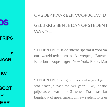
OP ZOEK NAAR EEN VOOR JOUW ID
ps
GELUKKIG BEN JE DAN OP STEDEN
WANT: ...
TRIPS
STEDENTRIPS is de internetspecialist voor vaka
om wereldsteden zoals Antwerpen, Brussel
 NAAR
Barcelona, Kopenhagen, New York, Rome, Madrid
 UW
STEDENTRIPS zorgt er voor dat u goed geïnfo
stad waar je naar toe wil gaan. Wij hebbe
BOOT
prijsklassen, van 1 tot 5 sterren. Daarnaast
IP
bungalow of appartement om uw stedentrip te e
MEER