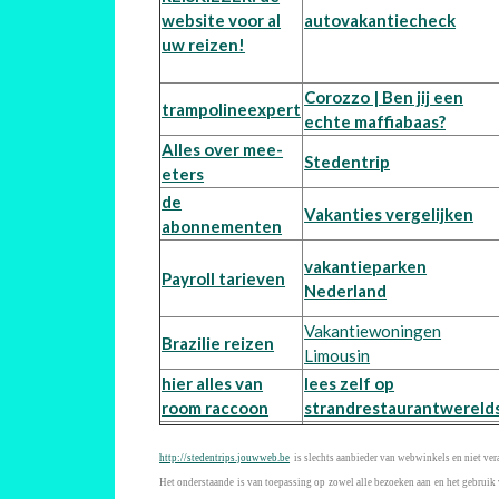
website voor al
autovakantiecheck
uw reizen!
Corozzo | Ben jij een
trampolineexpert
echte maffiabaas?
Alles over mee-
Stedentrip
eters
de
Vakanties vergelijken
abonnementen
vakantieparken
Payroll tarieven
Nederland
Vakantiewoningen
Brazilie reizen
Limousin
hier alles van
lees zelf op
room raccoon
strandrestaurantwereld
http://stedentrips.jouwweb.be
is slechts aanbieder van webwinkels en niet ve
Het onderstaande is van toepassing op zowel alle bezoeken aan en het gebruik v