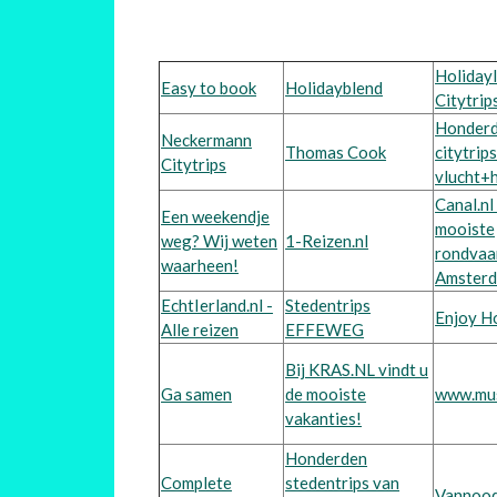
Holidayl
Easy to book
Holidayblend
Citytrip
Honder
Neckermann
Thomas Cook
citytrip
Citytrips
vlucht+
Canal.nl
Een weekendje
mooiste
weg? Wij weten
1-Reizen.nl
rondvaa
waarheen!
Amster
EchtIerland.nl -
Stedentrips
Enjoy H
Alle reizen
EFFEWEG
Bij KRAS.NL vindt u
Ga samen
de mooiste
www.mus
vakanties!
Honderden
Complete
stedentrips van
Vannood