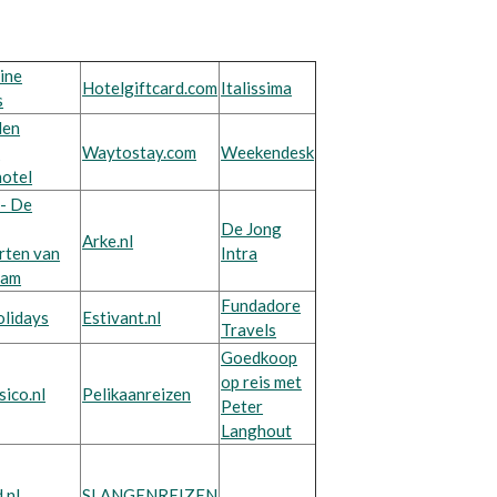
ine
Hotelgiftcard.com
Italissima
s
den
s
Waytostay.com
Weekendesk
hotel
 - De
De Jong
Arke.nl
rten van
Intra
dam
Fundadore
olidays
Estivant.nl
Travels
Goedkoop
op reis met
ico.nl
Pelikaanreizen
Peter
Langhout
.nl
SLANGENREIZEN