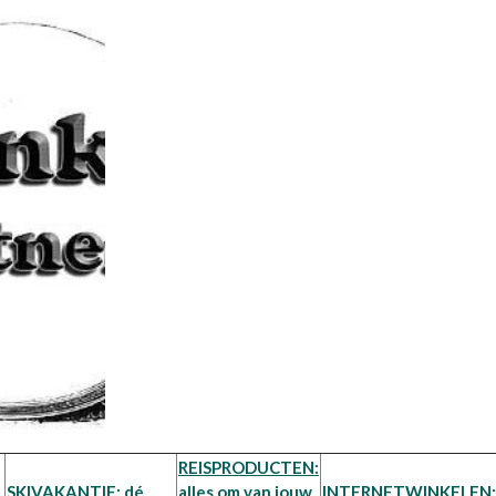
REISPRODUCTEN:
SKIVAKANTIE: dé
alles om van jouw
INTERNETWINKELEN