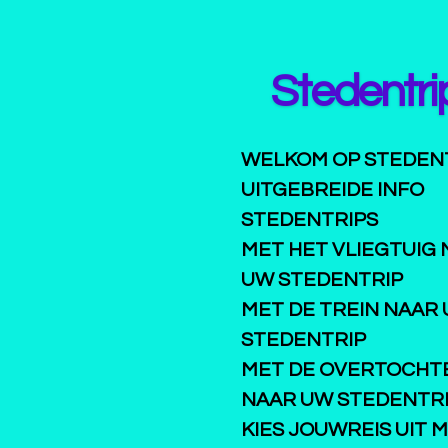
Ga
direct
naar
Stedentri
de
hoofdinhoud
WELKOM OP STEDEN
UITGEBREIDE INFO
STEDENTRIPS
MET HET VLIEGTUIG
UW STEDENTRIP
MET DE TREIN NAAR
STEDENTRIP
MET DE OVERTOCHT
NAAR UW STEDENTR
KIES JOUWREIS UIT 