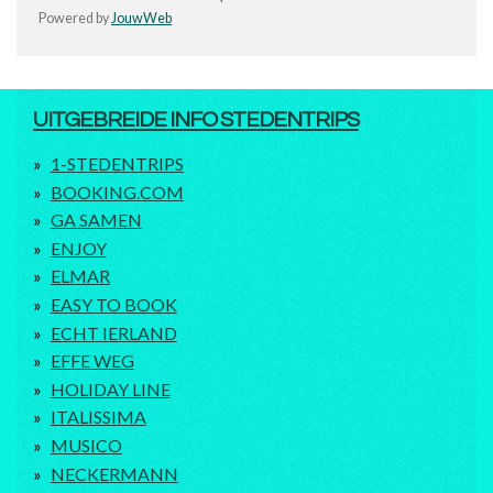
Powered by
JouwWeb
UITGEBREIDE INFO STEDENTRIPS
1-STEDENTRIPS
BOOKING.COM
GA SAMEN
ENJOY
ELMAR
EASY TO BOOK
ECHT IERLAND
EFFE WEG
HOLIDAY LINE
ITALISSIMA
MUSICO
NECKERMANN