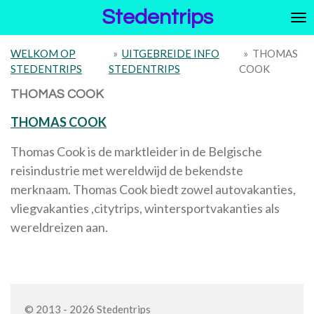
Stedentrips
Ga
direct
naar
WELKOM OP
»
UITGEBREIDE INFO
»
THOMAS
de
STEDENTRIPS
STEDENTRIPS
COOK
hoofdinhoud
THOMAS COOK
THOMAS COOK
Thomas Cook is de marktleider in de Belgische
reisindustrie met wereldwijd de bekendste
merknaam. Thomas Cook biedt zowel autovakanties,
vliegvakanties ,citytrips, wintersportvakanties als
wereldreizen aan.
© 2013 - 2026 Stedentrips