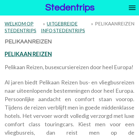
Stedentrips
Ga
direct
naar
WELKOM OP
»
UITGEBREIDE
»
PELIKAANREIZEN
de
STEDENTRIPS
INFO STEDENTRIPS
hoofdinhoud
PELIKAANREIZEN
PELIKAAN REIZEN
Pelikaan Reizen, busexcursiereizen door heel Europa!
Al jaren biedt Pelikaan Reizen bus- en vliegbusreizen
naar uiteenlopende bestemmingen door heel Europa.
Persoonlijke aandacht en comfort staan voorop.
Tijdens de reizen verblijft men in goede middenklasse
hotels. Het vervoer wordt volledig verzorgd met luxe
comfort class touringcars. Kiest men voor een
vliegbusreis, dan reist men op de